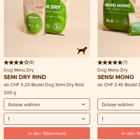
(
8
)
(
7
)
Dog Menu Dry
Dog Menu Dry
SEMI DRY RIND
SENSI MONO
ab
CHF 5.20
Beutel Dog Semi Dry Rind
ab
CHF 2.45
Beutel
200 g
in den Warenkorb
in den 