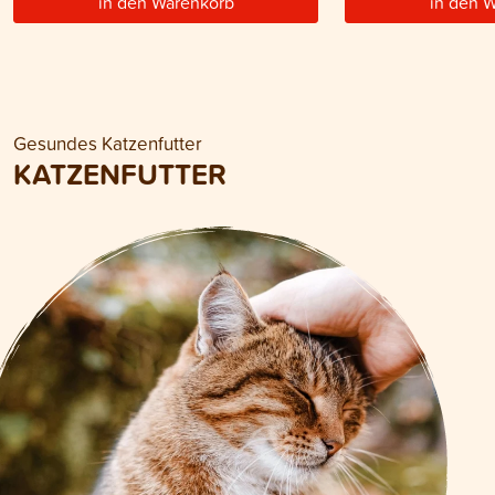
in den Warenkorb
in den 
Gesundes Katzenfutter
KATZENFUTTER