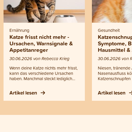
Ernährung
Gesundheit
Katze frisst nicht mehr -
Katzenschnup
Ursachen, Warnsignale &
Symptome, B
Appetitanreger
Hausmittel &
30.06.2026 von Rebecca Krieg
30.06.2026 von 
Wenn deine Katze nichts mehr frisst,
Niesen, tränende
kann das verschiedene Ursachen
Nasenausfluss kö
haben. Manchmal steckt lediglich
Katzenschnupfen 
eine vorübergehende Laune
handelt es sich ni
dahinter, manchmal können aber
einfache Erkältun
Artikel lesen
Artikel lesen
auch gesundheitliche Probleme die
ansteckende Erk
Ursache sein. Doch wann helfen
oberen Atemwege
einfache Tricks oder ein
Katzenschnupfen k
Appetitanreger für Katzen und wann
Kitten, ältere Kat
solltest du zum Tierarzt gehen?
geschwächte Tiere
Antworten auf diese Fragen findest
werden. Bei Fieber
du in diesem Blogartikel.
Ausfluss, Atempr
Appetitlosigkeit o